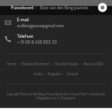
Pianodocent
Elize van den Berg pianiste
E-mail
evdbergpiano@gmail.com
Telefoon
+ 31 (0) 6 450 855 33
Home
Pianoles Hilversum
Pianoles Huizen
Nieuws 2026
Audio
Biografie
Contact
Copyright Elize van den Berg | Powered by
Buro Cloud
| Foto's: Kristel Lens
Fotografie & en S. Presnyakov