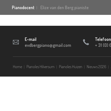
Pianodocent
Elize van den Berg pianiste
E-mail
Telefoon
evdbergpiano@gmail.com
+ 31 (0)
Home
Pianoles Hilversum
Pianoles Huizen
Nieuws 2026