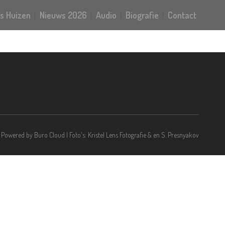
s Huizen
Nieuws 2026
Audio
Biografie
Contact
 | Powered by
Buro Cloud
| Foto's: Kristel Lens Fotografie & en S. Presnyakov