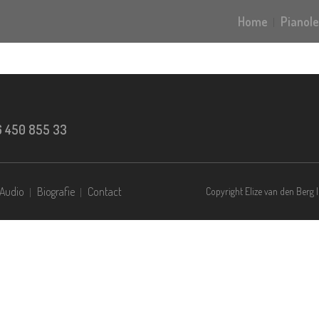
Home
Pianole
 6 450 855 33
Audio
Biografie
Contact
Copyright Elize van den Berg