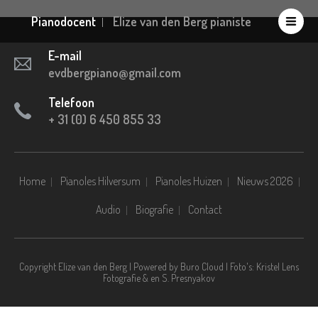
Pianodocent
Elize van den Berg pianiste
E-mail
evdbergpiano@gmail.com
Telefoon
+ 31 (0) 6 450 855 33
Home
Pianoles Hilversum
Pianoles Huizen
Nieuws 2026
Audio
Biografie
Contact
Copyright Elize van den Berg | Powered by
Buro Cloud
| Foto's: Kristel Lens
Fotografie & en S. Presnyakov